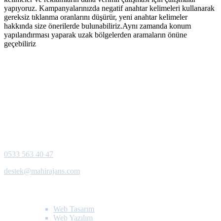
yapıyoruz. Kampanyalarınızda negatif anahtar kelimeleri kullanarak
gereksiz tıklanma oranlarını düşürür, yeni anahtar kelimeler
hakkında size önerilerde bulunabiliriz.Aynı zamanda konum
yapılandırması yaparak uzak bölgelerden aramaların önüne
geçebiliriz
Siyavuşpaşa Mah. Çavuşpaşa Cad.
İbrahim Çallı Sokak No: 37/A
Bahçelievler - İstanbul
0533 563 40 47
destek@mahirajans.com
Web Hizmetlerimiz
Web Tasarım
Web Yazılım