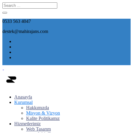
0533 563 4047
destek@mahirajans.com
Anasayfa
Kurumsal
Hakkımızda
Misyon & Vizyon
Kalite Politikamız
Hizmetlerimiz
Web Tasarım