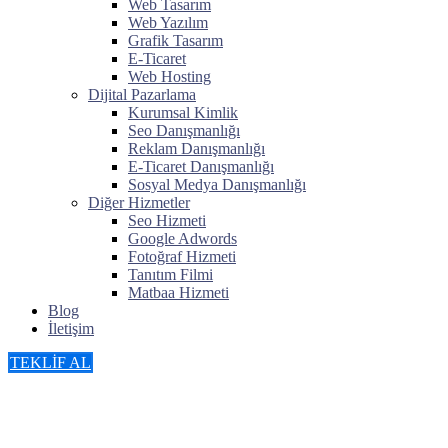
Web Tasarım
Web Yazılım
Grafik Tasarım
E-Ticaret
Web Hosting
Dijital Pazarlama
Kurumsal Kimlik
Seo Danışmanlığı
Reklam Danışmanlığı
E-Ticaret Danışmanlığı
Sosyal Medya Danışmanlığı
Diğer Hizmetler
Seo Hizmeti
Google Adwords
Fotoğraf Hizmeti
Tanıtım Filmi
Matbaa Hizmeti
Blog
İletişim
TEKLİF AL