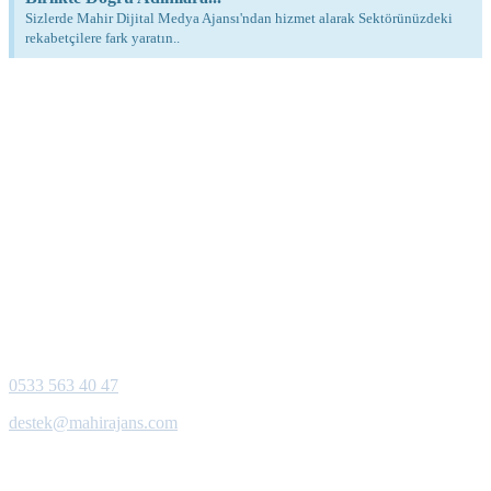
Sizlerde Mahir Dijital Medya Ajansı'ndan hizmet alarak Sektörünüzdeki
rekabetçilere fark yaratın..
Siyavuşpaşa Mah. Çavuşpaşa Cad.
İbrahim Çallı Sokak No: 37/A
Bahçelievler - İstanbul
0533 563 40 47
destek@mahirajans.com
Web Hizmetlerimiz